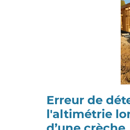
Erreur de dét
l'altimétrie l
d’une crèche