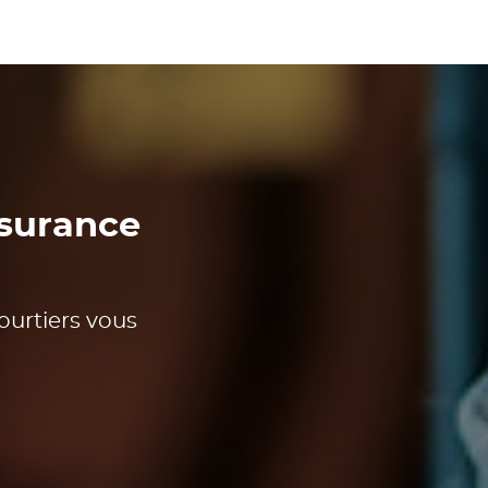
ssurance
?
ourtiers vous