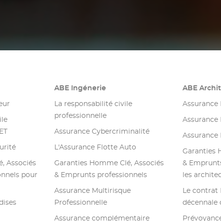
ABE Ingénerie
ABE Archi
eur
La responsabilité civile
Assurance 
professionnelle
ile
Assurance 
BET
Assurance Cybercriminalité
Assurance 
urité
L'Assurance Flotte Auto
Garanties 
, Associés
Garanties Homme Clé, Associés
& Emprunts
onnels pour
& Emprunts professionnels
les archite
Assurance Multirisque
Le contrat 
dises
Professionnelle
décennale d
Assurance complémentaire
Prévoyanc