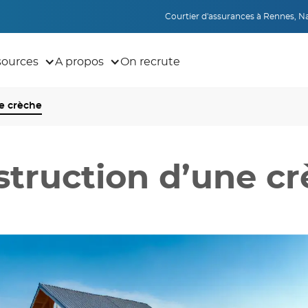
Courtier d'assurances à Rennes, Nan
sources
A propos
On recrute
e crèche
truction d’une c