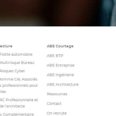
tecture
ABE Courtage
Flotte automobile
ABE BTP
Multirisque Bureau
ABE Entreprise
Risques Cyber
ABE Ingénierie
Homme Clé, Associés
ABE Architecture
 professionnels pour
ctes
Ressources
RC Professionnelle et
Contact
e l’architecte
On recrute
e, Complémentaire