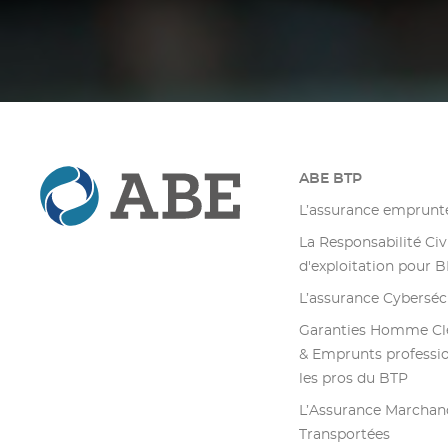
ABE BTP
L’assurance emprunt
La Responsabilité Civ
d'exploitation pour 
L’assurance Cyberséc
Garanties Homme Clé
& Emprunts professi
les pros du BTP
L’Assurance Marchan
Transportées