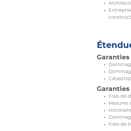
Architect
Entrepris
construc
Étendue
Garanties
Dommages
Dommages 
Catastrop
Garanties
Frais de 
Mesures 
Honoraire
Dommages
Frais de 