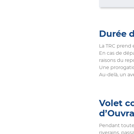
Durée d
La TRC prend e
En cas de dépa
raisons du repo
Une prorogatio
Au-delà, un av
Volet c
d’Ouvr
Pendant toute 
riverains, pass