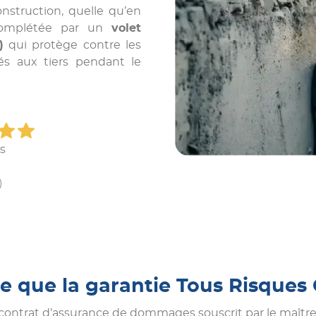
nstruction, quelle qu’en
t complétée par un
volet
)
qui protège contre les
s aux tiers pendant le
is
)
e que la garantie Tous Risques 
 contrat d’assurance de dommages souscrit par le maîtr