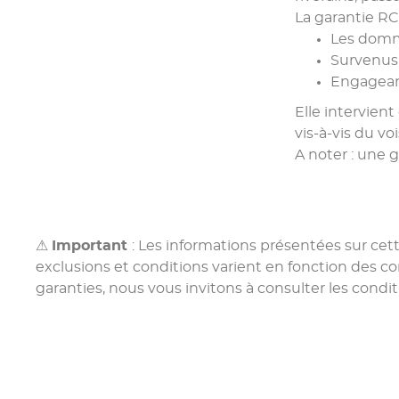
La garantie R
Les domma
Survenus 
Engageant
Elle intervien
vis-à-vis du v
A noter : une 
⚠
Important
: Les informations présentées sur cet
exclusions et conditions varient en fonction des c
garanties, nous vous invitons à consulter les condit