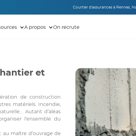
Courtier d'assurances à Rennes, Nan
sources
A propos
On recrute
hantier et
ération de construction
tres matériels. Incendie,
aturelle… Autant d’aléas
organiser l’ensemble du
 au maître d’ouvrage de