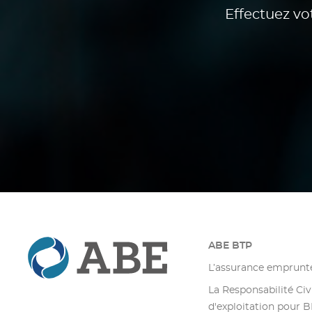
Effectuez vo
ABE BTP
L’assurance emprunt
La Responsabilité Civ
d'exploitation pour 