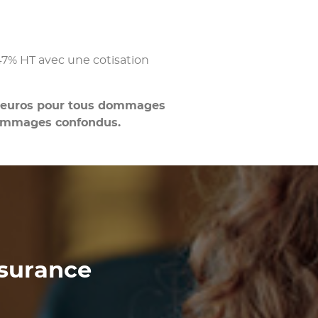
47% HT avec une cotisation
s d’euros pour tous dommages
 dommages confondus.
ssurance
?