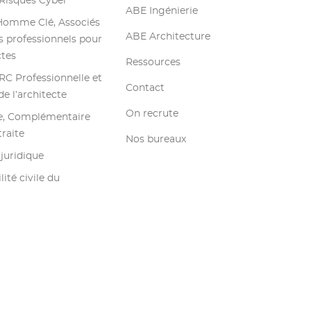
Risques Cyber
ABE Ingénierie
Homme Clé, Associés
ABE Architecture
 professionnels pour
ctes
Ressources
RC Professionnelle et
Contact
e l’architecte
On recrute
e, Complémentaire
raite
Nos bureaux
juridique
ité civile du