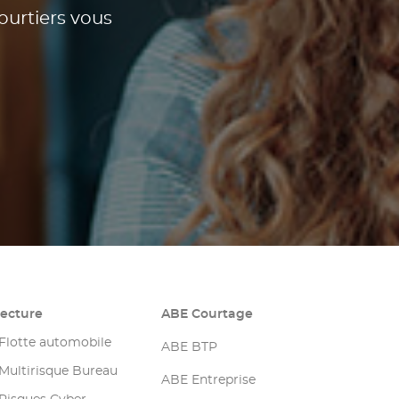
ourtiers vous
tecture
ABE Courtage
Flotte automobile
ABE BTP
Multirisque Bureau
ABE Entreprise