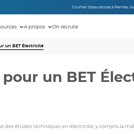
Courtier d'assurances à Rennes, Nan
sources
A propos
On recrute
ur un BET Électricité
 pour un BET Élect
e des études techniques en électricité, y compris la maît