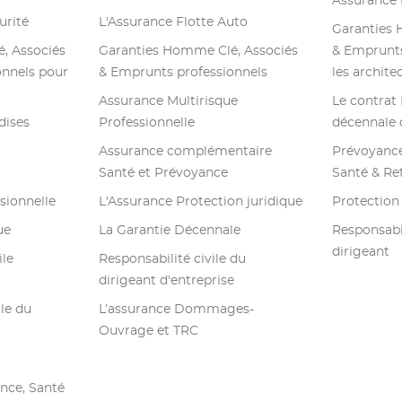
Assurance 
urité
L'Assurance Flotte Auto
Garanties 
, Associés
Garanties Homme Clé, Associés
& Emprunts
onnels pour
& Emprunts professionnels
les archite
Assurance Multirisque
Le contrat 
dises
Professionnelle
décennale d
Assurance complémentaire
Prévoyanc
Santé et Prévoyance
Santé & Ret
sionnelle
L'Assurance Protection juridique
Protection 
ue
La Garantie Décennale
Responsabil
dirigeant
ile
Responsabilité civile du
dirigeant d'entreprise
ile du
L’assurance Dommages-
Ouvrage et TRC
nce, Santé