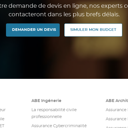
tre demande de devis en ligne, nos experts c
contacteront dans les plus brefs délais.
DEMANDER UN DEVIS
SIMULER MON BUDGET
ABE Ingénerie
ABE Archi
eur
La responsabilité civile
Assurance 
professionnelle
ile
Assurance 
BET
Assurance Cybercriminalité