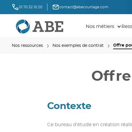
01.70.32.10.20
contact@abecourtage.com
Nos métiers
Res
Offre po
Nos ressources
Nos exemples de contrat
Offre
Contexte
Ce bureau d’étude en création réalis