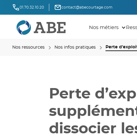
01.70.32.10.20
contact@abecourtage.com
Nos métiers
Res
Perte d’exploi
Nos ressources
Nos infos pratiques
Perte d’exp
supplémenta
dissocier l