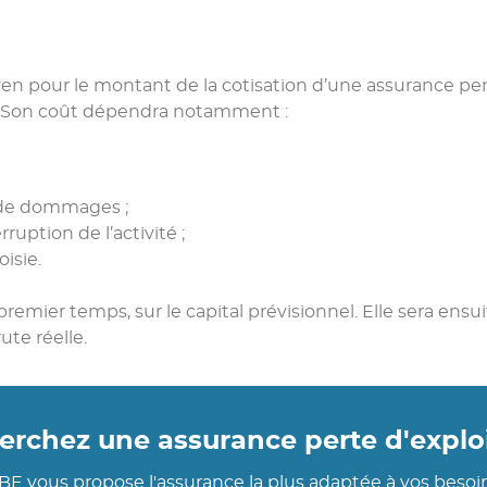
moyen pour le montant de la cotisation d’une assurance per
. Son coût dépendra notamment :
e de dommages ;
rruption de l’activité ;
isie.
 premier temps, sur le capital prévisionnel. Elle sera en
te réelle.
erchez une assurance perte d'exploi
BE vous propose l'assurance la plus adaptée à vos besoi