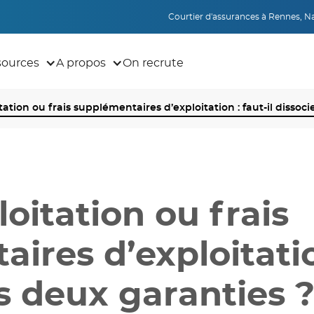
Courtier d'assurances à Rennes, Nan
sources
A propos
On recrute
tation ou frais supplémentaires d’exploitation : faut-il dissoci
loitation ou frais
ires d’exploitation
es deux garanties 