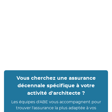
vous proposer des solutions personnalisées.
📞
Contactez-nous dès aujourd'hui
via le
formulaire de contact
ou le
standard téléphonique
pour un devis sur mesure et bénéficiez d'une
protection adaptée à vos besoins professionnels.
Vous cherchez une assurance
décennale spécifique à votre
activité d'architecte ?
Les équipes d'ABE vous accompagnent pour
trouver l'assurance la plus adaptée à vos