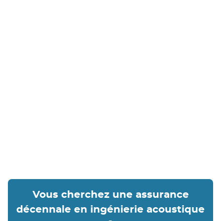
Assurance cyber-risques
: découvrez
l'importance de protéger vos données contre
les menaces numériques dans le secteur de
l'acoustique.
Protection juridique pour les bureaux
d'études
: comprenez les avantages d'une
protection juridique pour faire face aux litiges
professionnels.
Vous cherchez une assurance
décennale en ingénierie acoustique